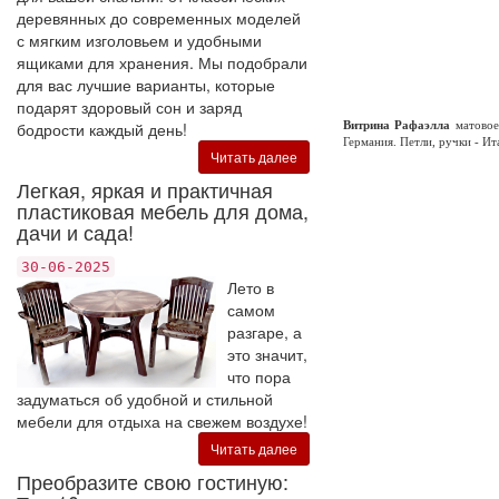
деревянных до современных моделей
с мягким изголовьем и удобными
ящиками для хранения. Мы подобрали
для вас лучшие варианты, которые
подарят здоровый сон и заряд
бодрости каждый день!
Витрина Рафаэлла
матовое
Германия. Петли, ручки - Ит
Читать далее
Легкая, яркая и практичная
пластиковая мебель для дома,
дачи и сада!
30-06-2025
Лето в
самом
разгаре, а
это значит,
что пора
задуматься об удобной и стильной
мебели для отдыха на свежем воздухе!
Читать далее
Преобразите свою гостиную: