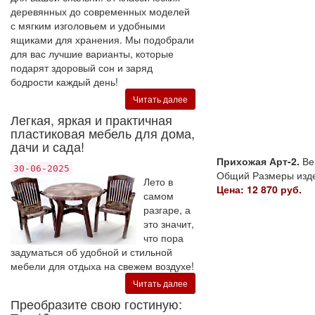
деревянных до современных моделей
с мягким изголовьем и удобными
ящиками для хранения. Мы подобрали
для вас лучшие варианты, которые
подарят здоровый сон и заряд
бодрости каждый день!
Читать далее
Легкая, яркая и практичная
пластиковая мебель для дома,
дачи и сада!
Прихожая Арт-2.
Ве
30-06-2025
Общий Размеры издели
Лето в
Цена: 12 870 руб.
самом
разгаре, а
это значит,
что пора
задуматься об удобной и стильной
мебели для отдыха на свежем воздухе!
Читать далее
Преобразите свою гостиную: