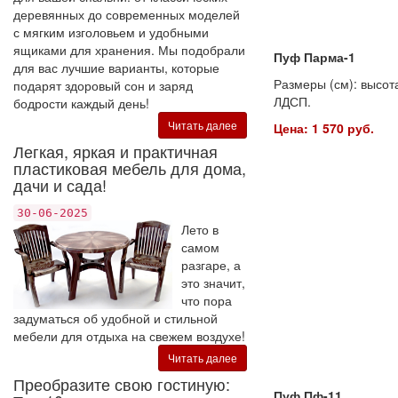
деревянных до современных моделей
с мягким изголовьем и удобными
ящиками для хранения. Мы подобрали
Пуф Парма-1
для вас лучшие варианты, которые
Размеры (см): высота
подарят здоровый сон и заряд
ЛДСП.
бодрости каждый день!
Читать далее
Цена: 1 570 руб.
Легкая, яркая и практичная
пластиковая мебель для дома,
дачи и сада!
30-06-2025
Лето в
самом
разгаре, а
это значит,
что пора
задуматься об удобной и стильной
мебели для отдыха на свежем воздухе!
Читать далее
Преобразите свою гостиную:
Пуф Пф-11