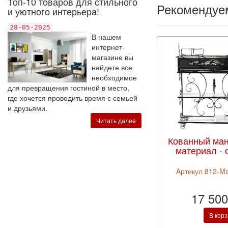
Топ-10 товаров для стильного
Рекомендуе
и уютного интерьера!
28-05-2025
В нашем
интернет-
магазине вы
найдете все
необходимое
для превращения гостиной в место,
где хочется проводить время с семьей
и друзьями.
Читать далее
Кованный ман
материал - 
Aртикул 812-M
17 500
В кор