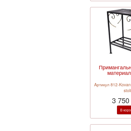
Примангальн
материал 
Aртикул 812-Kovann
stol
3 750
В кор