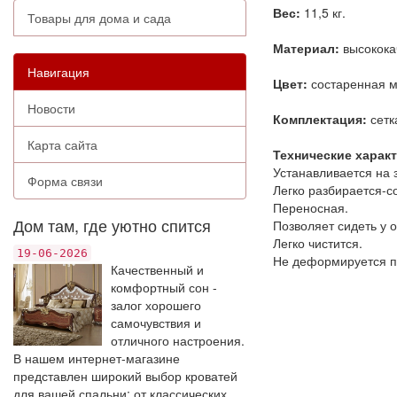
Вес:
11,5 кг.
Товары для дома и сада
Материал:
высокока
Навигация
Цвет:
состаренная м
Новости
Комплектация:
сетка
Карта сайта
Технические харак
Устанавливается на 
Форма связи
Легко разбирается-с
Переносная.
Дом там, где уютно спится
Позволяет сидеть у о
Легко чистится.
19-06-2026
Не деформируется п
Качественный и
комфортный сон -
залог хорошего
самочувствия и
отличного настроения.
В нашем интернет-магазине
представлен широкий выбор кроватей
для вашей спальни: от классических