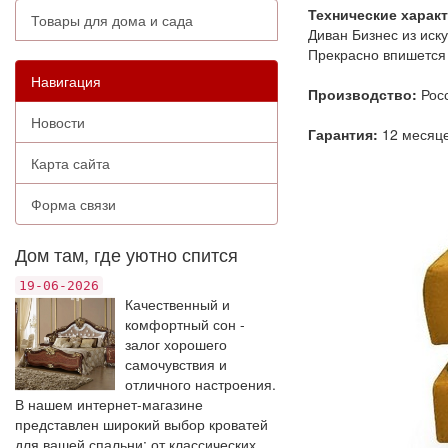
Технические харак
Товары для дома и сада
Диван Бизнес из иск
Прекрасно впишется 
Навигация
Производство:
Рос
Новости
Гарантия:
12 месяц
Карта сайта
Форма связи
Дом там, где уютно спится
19-06-2026
Качественный и
комфортный сон -
залог хорошего
самочувствия и
отличного настроения.
В нашем интернет-магазине
представлен широкий выбор кроватей
для вашей спальни: от классических