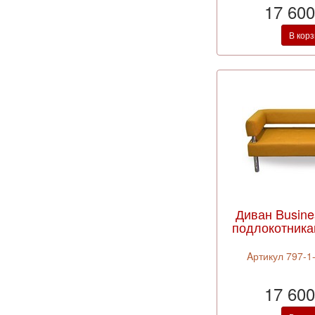
17 600
В кор
Диван Busine
подлокотника
Aртикул 797-1-
17 600