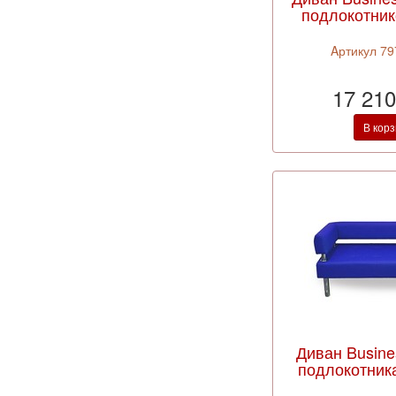
подлокотник
Aртикул 79
17 210
В кор
Диван Busine
подлокотник