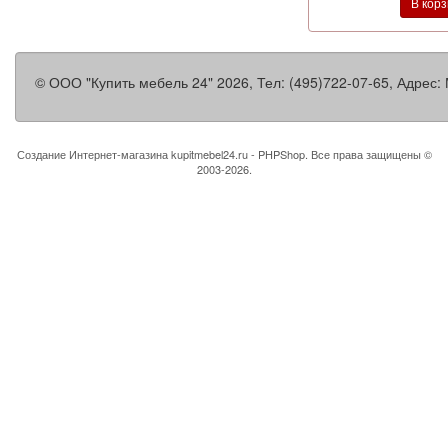
В кор
©
ООО "Купить мебель 24"
2026, Тел:
(495)722-07-65
,
Адрес:
Создание Интернет-магазина
kupitmebel24.ru - PHPShop. Все права защищены ©
2003-2026.