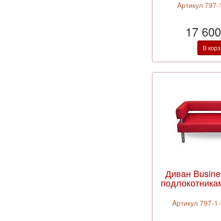
Aртикул 797-1
17 600
В кор
Диван Busine
подлокотника
Aртикул 797-1-