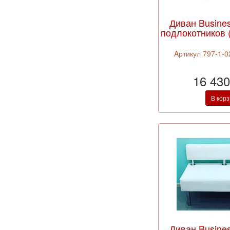
Диван Busines
подлокотников 
Aртикул 797-1-02
16 430
В кор
Диван Busines