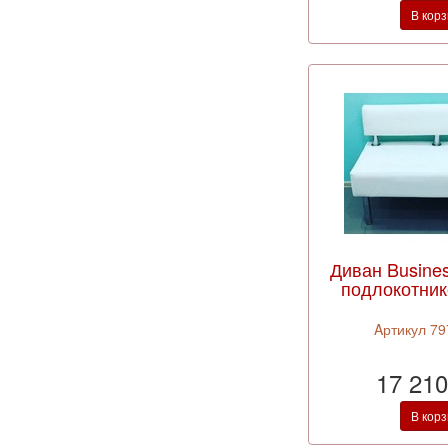
В кор
Диван Busines
подлокотник
Aртикул 79
17 210
В кор