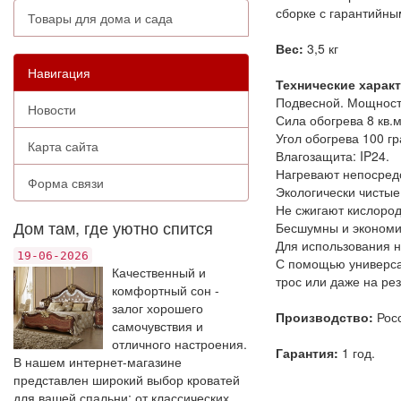
сборке с гарантийны
Товары для дома и сада
Вес:
3,5 кг
Навигация
Технические харак
Подвесной. Мощность
Новости
Сила обогрева 8 кв.м
Угол обогрева 100 гр
Карта сайта
Влагозащита: IP24.
Нагревают непосредс
Форма связи
Экологически чистые
Не сжигают кислород
Дом там, где уютно спится
Бесшумны и экономи
Для использования н
19-06-2026
С помощью универсал
Качественный и
трос или даже на ре
комфортный сон -
залог хорошего
Производство:
Рос
самочувствия и
отличного настроения.
Гарантия:
1 год.
В нашем интернет-магазине
представлен широкий выбор кроватей
для вашей спальни: от классических