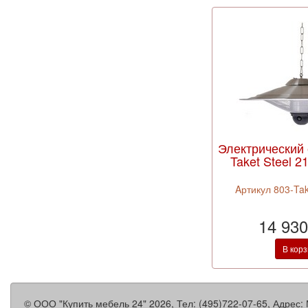
Электрический
Taket Steel 21
Aртикул 803-Tak
14 930
В кор
©
ООО "Купить мебель 24"
2026, Тел:
(495)722-07-65
,
Адрес: