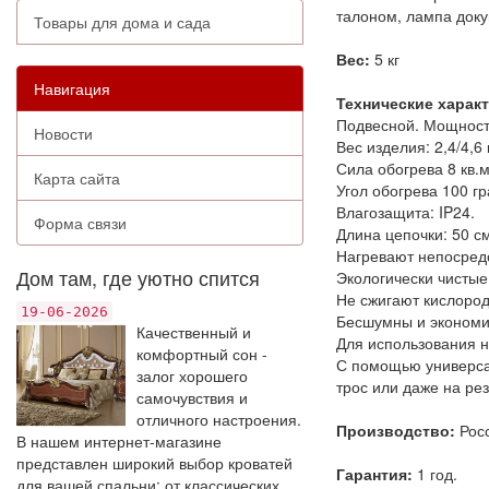
талоном, лампа доку
Товары для дома и сада
Вес:
5 кг
Навигация
Технические харак
Подвесной. Мощность
Новости
Вес изделия: 2,4/4,6 
Сила обогрева 8 кв.м
Карта сайта
Угол обогрева 100 гр
Влагозащита: IP24.
Форма связи
Длина цепочки: 50 см
Нагревают непосредс
Дом там, где уютно спится
Экологически чистые
Не сжигают кислород
19-06-2026
Бесшумны и экономи
Качественный и
Для использования н
комфортный сон -
С помощью универсал
залог хорошего
трос или даже на ре
самочувствия и
отличного настроения.
Производство:
Рос
В нашем интернет-магазине
представлен широкий выбор кроватей
Гарантия:
1 год.
для вашей спальни: от классических