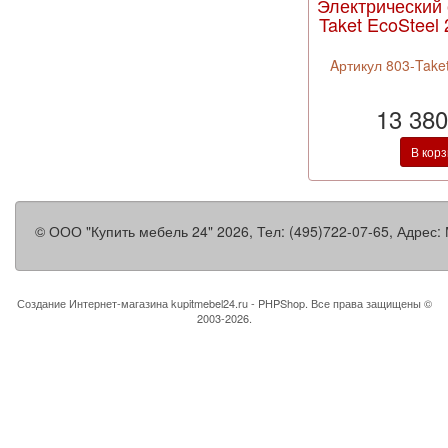
Электрический
Taket EcoSteel 
Aртикул 803-Take
13 380
В кор
©
ООО "Купить мебель 24"
2026, Тел:
(495)722-07-65
,
Адрес:
Создание Интернет-магазина
kupitmebel24.ru - PHPShop. Все права защищены ©
2003-2026.