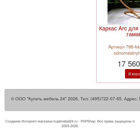
Каркас Arc дл
гама
Aртикул 788-kar
odnomestny
17 560
В кор
©
ООО "Купить мебель 24"
2026, Тел:
(495)722-07-65
,
Адрес:
Создание Интернет-магазина
kupitmebel24.ru - PHPShop. Все права защищены ©
2003-2026.