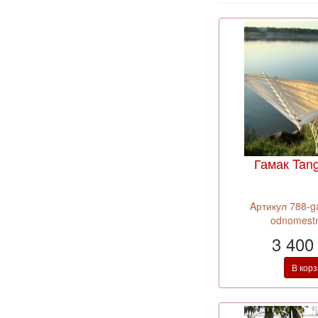
Гамак Tan
Aртикул 788-g
odnomestn
3 400
В кор