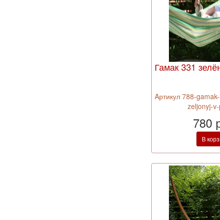
Гамак 331 зелё
Aртикул 788-gamak-
zeljonyj-v
780 
В кор