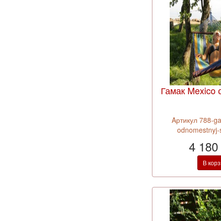
Гамак Mexico
Aртикул 788-g
odnomestnyj-s
4 180
В кор