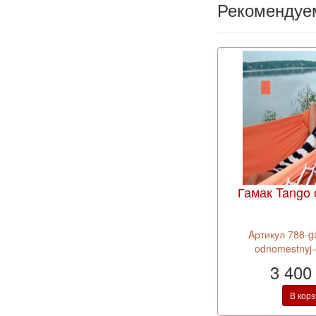
Рекомендуе
Гамак Tango
Aртикул 788-g
odnomestnyj-
3 400
В кор