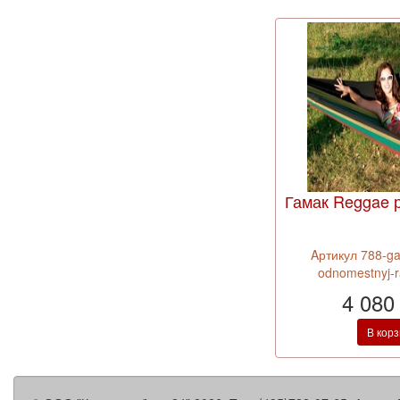
Гамак Reggae 
Aртикул 788-g
odnomestnyj-r
4 080
В кор