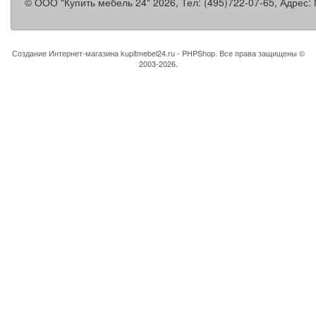
©
ООО "Купить мебель 24"
2026, Тел:
(495)722-07-65
,
Адрес:
Создание Интернет-магазина
kupitmebel24.ru - PHPShop. Все права защищены ©
2003-2026.