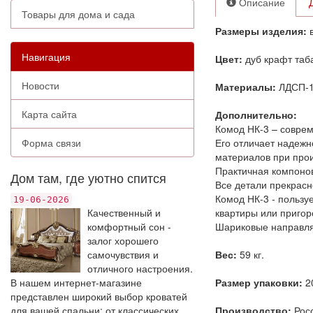
Описание
Товары для дома и сада
Размеры изделия:
в
Навигация
Цвет:
дуб крафт таб
Новости
Материалы:
ЛДСП-16
Карта сайта
Дополнительно:
Комод НК-3 – совре
Форма связи
Его отличает надежн
материалов при прои
Практичная компонов
Дом там, где уютно спится
Все детали прекрасн
Комод НК-3 - пользу
19-06-2026
Качественный и
квартиры или пригор
комфортный сон -
Шариковые направл
залог хорошего
самочувствия и
Вес:
59 кг.
отличного настроения.
В нашем интернет-магазине
Размер упаковки:
20
представлен широкий выбор кроватей
для вашей спальни: от классических
Производство:
Росс