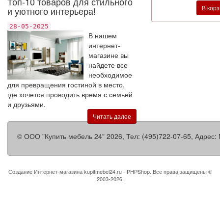
Топ-10 товаров для стильного
В кор
и уютного интерьера!
28-05-2025
В нашем
интернет-
магазине вы
найдете все
необходимое
для превращения гостиной в место,
где хочется проводить время с семьей
и друзьями.
Читать далее
©
ООО "Купить мебель 24"
2026, Тел:
(495)722-07-65
,
Адрес:
Создание Интернет-магазина
kupitmebel24.ru - PHPShop. Все права защищены ©
2003-2026.