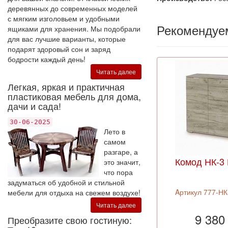
деревянных до современных моделей
с мягким изголовьем и удобными
Рекомендуе
ящиками для хранения. Мы подобрали
для вас лучшие варианты, которые
подарят здоровый сон и заряд
бодрости каждый день!
Читать далее
Легкая, яркая и практичная
пластиковая мебель для дома,
дачи и сада!
30-06-2025
Лето в
самом
разгаре, а
Комод НК-3
это значит,
что пора
задуматься об удобной и стильной
Aртикул 777-НК
мебели для отдыха на свежем воздухе!
Читать далее
9 380
Преобразите свою гостиную: