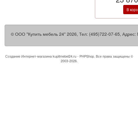
В кор
©
ООО "Купить мебель 24"
2026, Тел:
(495)722-07-65
,
Адрес:
Создание Интернет-магазина
kupitmebel24.ru - PHPShop. Все права защищены ©
2003-2026.