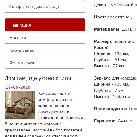
декор – мебельный п
Товары для дома и сада
Цвет:
орех глянец
Навигация
Материалы:
ДСП, П
Новости
Размеры изделия:
Комод:
Карта сайта
Ширина - 122 см,
Глубина - 51 см,
Форма связи
Высота - 77 см
Дом там, где уютно спится
Зеркало для комода:
Ширина - 106 см,
19-06-2026
Глубина - 7 см,
Качественный и
Высота - 108,5 см
комфортный сон -
залог хорошего
Производство:
Рос
самочувствия и
отличного настроения.
Гарантия:
24 мес.
В нашем интернет-магазине
представлен широкий выбор кроватей
для вашей спальни: от классических