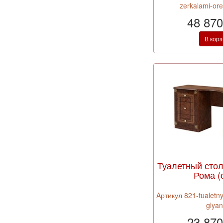
zerkalami-or
48 870
В кор
Туалетный сто
Рома (
Aртикул 821-tualetny
glya
23 870