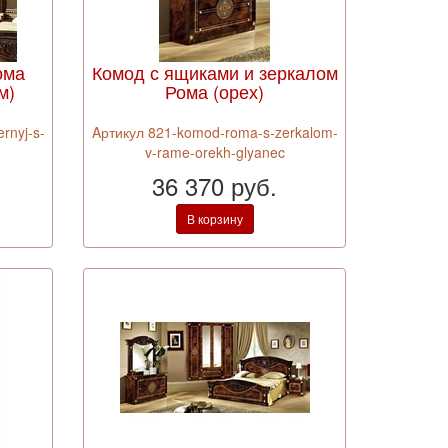
ома
Комод с ящиками и зеркалом
м)
Рома (орех)
rnyj-s-
Aртикул 821-komod-roma-s-zerkalom-
c
v-rame-orekh-glyanec
36 370 руб.
В корзину