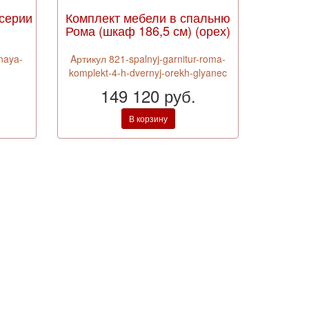
 серии
Комплект мебели в спальню
Рома (шкаф 186,5 см) (орех)
naya-
Aртикул 821-spalnyj-garnitur-roma-
komplekt-4-h-dvernyj-orekh-glyanec
149 120 руб.
В корзину