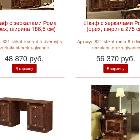
аф с зеркалами Рома
Шкаф с зеркалами Р
рех, ширина 186,5 см)
(орех, ширина 275 с
 821-shkaf-roma-4-h-dvernyj-s-
Aртикул 821-shkaf-roma-6-i-dve
zerkalami-orekh-glyanec
zerkalami-orekh-glyane
48 870 руб.
56 370 руб.
В корзину
В корзину