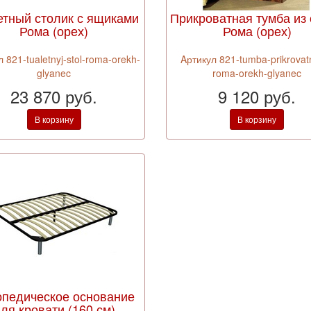
етный столик с ящиками
Прикроватная тумба из
Рома (орех)
Рома (орех)
 821-tualetnyj-stol-roma-orekh-
Aртикул 821-tumba-prikrovat
glyanec
roma-orekh-glyanec
23 870 руб.
9 120 руб.
В корзину
В корзину
опедическое основание
ля кровати (160 см)