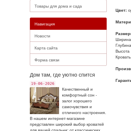
Товары для дома и сада
Цвет:
о
Матер
Навигация
Размер
Новости
Ширина 
Глубина
Карта сайта
Высота 
Кровать
Форма связи
Произв
Дом там, где уютно спится
Гарант
19-06-2026
Качественный и
комфортный сон -
залог хорошего
самочувствия и
отличного настроения.
В нашем интернет-магазине
представлен широкий выбор кроватей
для вашей спальни: от классических