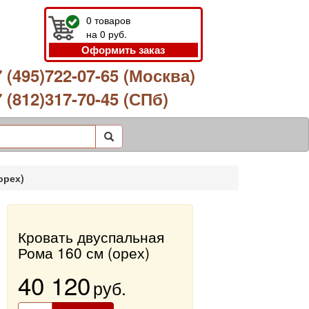
0
товаров
на
0
руб.
Оформить заказ
 (495)722-07-65 (Москва)
 (812)317-70-45 (СПб)
орех)
Кровать двуспальная
Рома 160 см (орех)
40 120
руб.