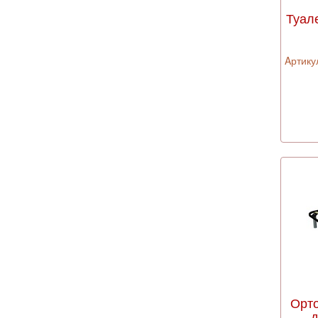
Туал
Aртикул
Орт
д