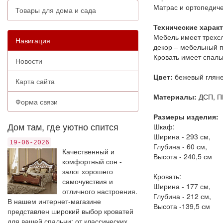
Матрас и ортопедиче
Товары для дома и сада
Технические харак
Мебель имеет трехс
Навигация
декор – мебельный п
Кровать имеет спаль
Новости
Цвет:
бежевый глян
Карта сайта
Материалы:
ДСП, П
Форма связи
Размеры изделия:
Дом там, где уютно спится
Шкаф:
Ширина - 293 см,
19-06-2026
Глубина - 60 см,
Качественный и
Высота - 240,5 см
комфортный сон -
залог хорошего
Кровать:
самочувствия и
Ширина - 177 см,
отличного настроения.
Глубина - 212 см,
В нашем интернет-магазине
Высота -139,5 см
представлен широкий выбор кроватей
для вашей спальни: от классических