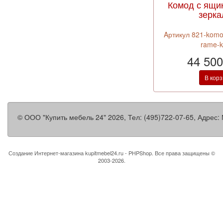
Комод с ящи
зерк
Aртикул 821-komo
rame-k
44 500
В кор
©
ООО "Купить мебель 24"
2026, Тел:
(495)722-07-65
,
Адрес:
Создание Интернет-магазина
kupitmebel24.ru - PHPShop. Все права защищены ©
2003-2026.