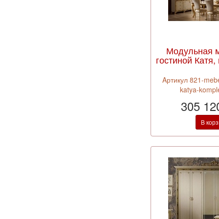
Модульная 
гостиной Катя,
Aртикул 821-mebel
katya-kompl
305 12
В кор