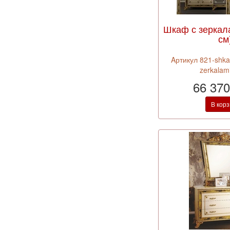
Шкаф с зеркал
см
Aртикул 821-shkaf
zerkalam
66 370
В кор