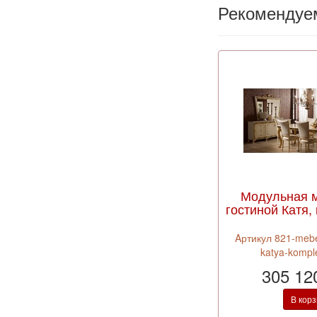
Рекомендуе
Модульная 
гостиной Катя,
Aртикул 821-mebel
katya-kompl
305 12
В кор