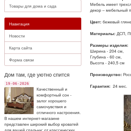
Мебель имеет трехс
Товары для дома и сада
декор – мебельный п
Цвет:
бежевый глян
Навигация
Материалы:
ДСП, П
Новости
Размеры изделия:
Карта сайта
Ширина - 204 см,
Глубина - 60 см,
Форма связи
Высота - 240,5 см
Дом там, где уютно спится
Производство:
Рос
19-06-2026
Гарантия:
24 мес.
Качественный и
комфортный сон -
залог хорошего
самочувствия и
отличного настроения.
В нашем интернет-магазине
представлен широкий выбор кроватей
для вашей спальни: от классических