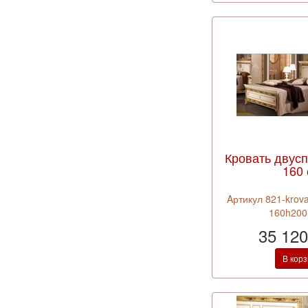
Кровать двус
160
Aртикул 821-krova
160h200
35 120
В кор