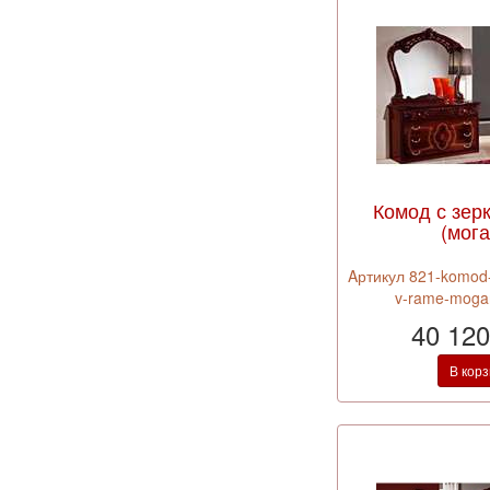
Комод с зер
(мога
Aртикул 821-komod-
v-rame-moga
40 120
В кор