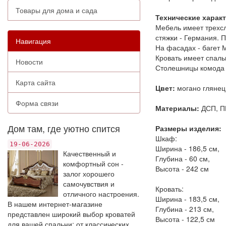
Товары для дома и сада
Технические харак
Мебель имеет трехс
стяжки - Германия. П
Навигация
На фасадах - багет 
Кровать имеет спаль
Новости
Столешницы комода 
Карта сайта
Цвет:
могано глянец
Форма связи
Материалы:
ДСП, П
Дом там, где уютно спится
Размеры изделия:
Шкаф:
19-06-2026
Ширина - 186,5 см,
Качественный и
Глубина - 60 см,
комфортный сон -
Высота - 242 см
залог хорошего
самочувствия и
Кровать:
отличного настроения.
Ширина - 183,5 см,
В нашем интернет-магазине
Глубина - 213 см,
представлен широкий выбор кроватей
Высота - 122,5 см
для вашей спальни: от классических