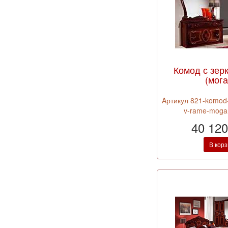
Комод с зер
(мога
Aртикул 821-komod-
v-rame-moga
40 120
В кор