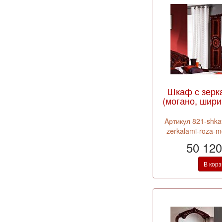
Шкаф с зерк
(могано, шири
Aртикул 821-shkaf
zerkalami-roza-
50 120
В кор