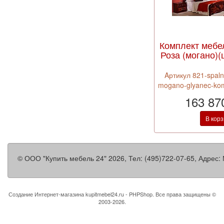
Комплект мебе
Роза (могано)(
Aртикул 821-spalny
mogano-glyanec-kom
163 87
В кор
©
ООО "Купить мебель 24"
2026, Тел:
(495)722-07-65
,
Адрес:
Создание Интернет-магазина
kupitmebel24.ru - PHPShop. Все права защищены ©
2003-2026.