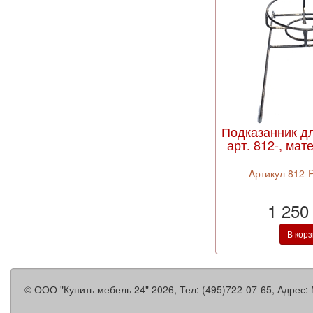
Подказанник д
арт. 812-, мат
Aртикул 812-
1 250
В кор
©
ООО "Купить мебель 24"
2026, Тел:
(495)722-07-65
,
Адрес: