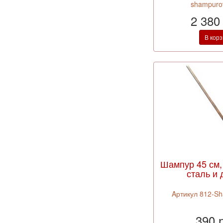
shampuro
2 380
В кор
Шампур 45 см,
сталь и 
Aртикул 812-S
390 