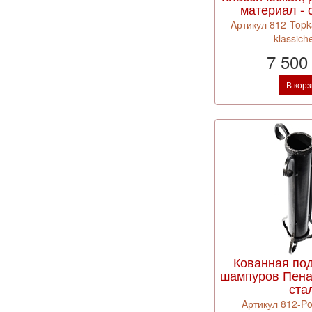
материал - 
Aртикул 812-Topk
klassich
7 500
В кор
Кованная по
шампуров Пена
ста
Aртикул 812-Po