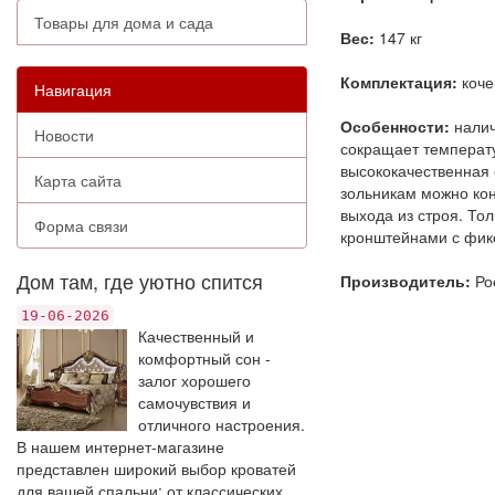
Товары для дома и сада
Вес:
147 кг
Комплектация:
коче
Навигация
Особенности:
налич
Новости
сокращает температу
высококачественная 
Карта сайта
зольникам можно кон
выхода из строя. То
Форма связи
кронштейнами с фикс
Дом там, где уютно спится
Производитель:
Ро
19-06-2026
Качественный и
комфортный сон -
залог хорошего
самочувствия и
отличного настроения.
В нашем интернет-магазине
представлен широкий выбор кроватей
для вашей спальни: от классических