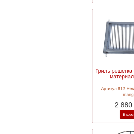
Гриль решетка 
материал 
Aртикул 812-Resh
mang
2 880
В кор