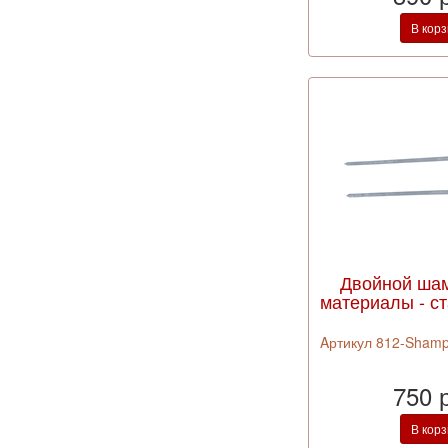
В кор
Двойной шам
материалы - ст
Aртикул 812-Shamp
750 
В кор