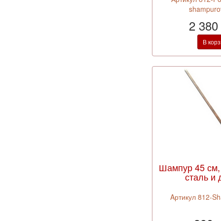
shampuro
2 380
В кор
Шампур 45 см,
сталь и 
Aртикул 812-S