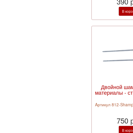
390 
В кор
Двойной шам
материалы - ст
Aртикул 812-Shamp
750 
В кор