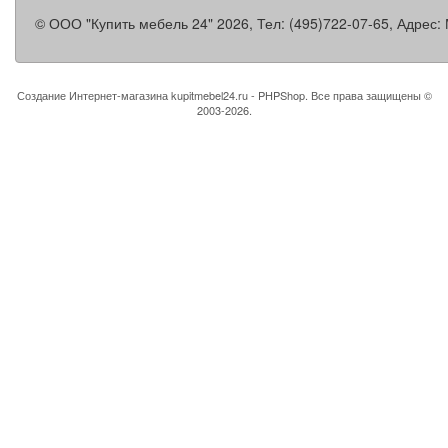
©
ООО "Купить мебель 24"
2026, Тел:
(495)722-07-65
,
Адрес:
Создание Интернет-магазина
kupitmebel24.ru - PHPShop. Все права защищены ©
2003-2026.