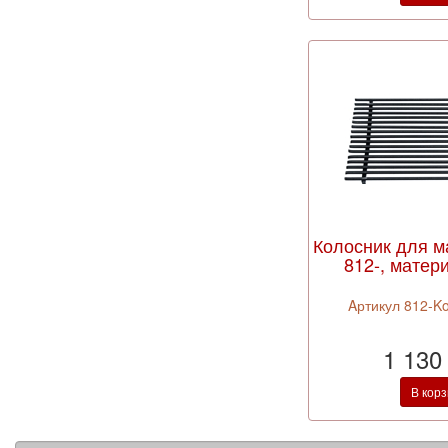
Колосник для ма
812-, матери
Aртикул 812-Ko
1 130
В кор