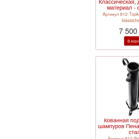
Классическая, д
материал - 
Aртикул 812-Topk
klassich
7 500
В кор
Кованная по
шампуров Пена
ста
Aртикул 812-Po