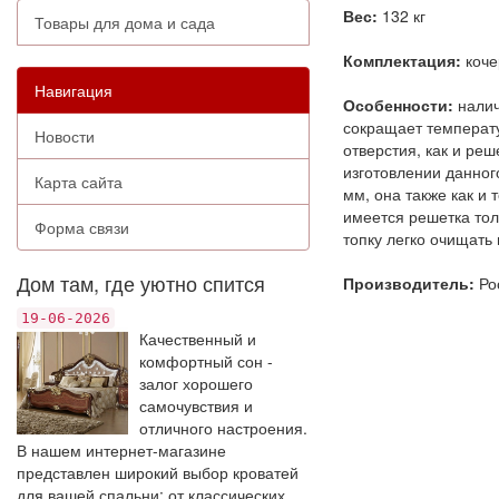
Вес:
132 кг
Товары для дома и сада
Комплектация:
коче
Навигация
Особенности:
налич
сокращает температу
Новости
отверстия, как и ре
изготовлении данног
Карта сайта
мм, она также как и 
имеется решетка тол
Форма связи
топку легко очищать
Дом там, где уютно спится
Производитель:
Ро
19-06-2026
Качественный и
комфортный сон -
залог хорошего
самочувствия и
отличного настроения.
В нашем интернет-магазине
представлен широкий выбор кроватей
для вашей спальни: от классических