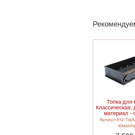
Рекомендуе
Топка для
Классическая, д
материал - 
Aртикул 812-Topk
klassich