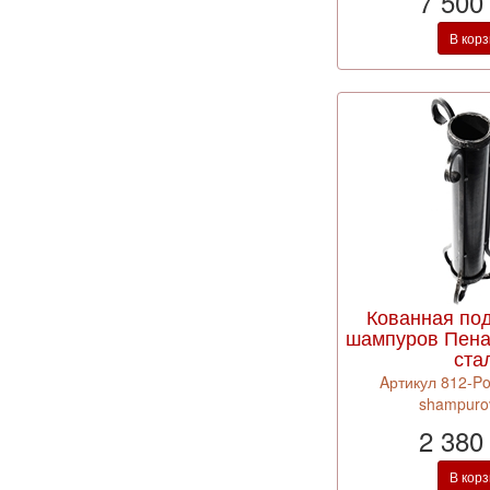
7 500
В кор
Кованная по
шампуров Пена
ста
Aртикул 812-Po
shampuro
2 380
В кор