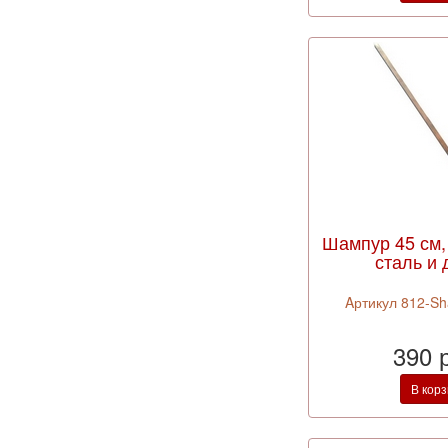
Шампур 45 см,
сталь и 
Aртикул 812-S
390 
В кор