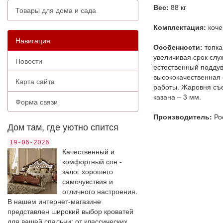
Вес:
88 кг
Товары для дома и сада
Комплектация:
коче
Навигация
Особенности:
топка
увеличивая срок служ
Новости
естественный поддув
высококачественная 
Карта сайта
работы. Жаровня съе
казана – 3 мм.
Форма связи
Производитель:
Ро
Дом там, где уютно спится
19-06-2026
Качественный и
комфортный сон -
залог хорошего
самочувствия и
отличного настроения.
В нашем интернет-магазине
представлен широкий выбор кроватей
для вашей спальни: от классических