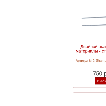
Двойной шам
материалы - ст
Aртикул 812-Shamp
750 
В кор