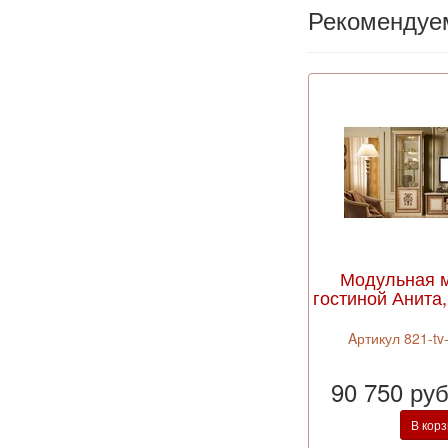
Рекомендуе
Модульная 
гостиной Анита,
Aртикул 821-tv
90 750 ру
В кор