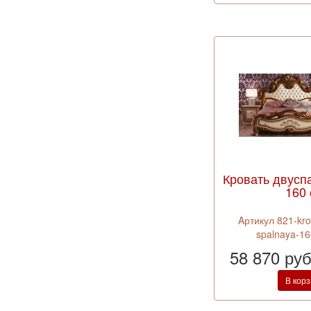
Кровать двусп
160
Aртикул 821-kro
spalnaya-1
58 870 ру
В кор