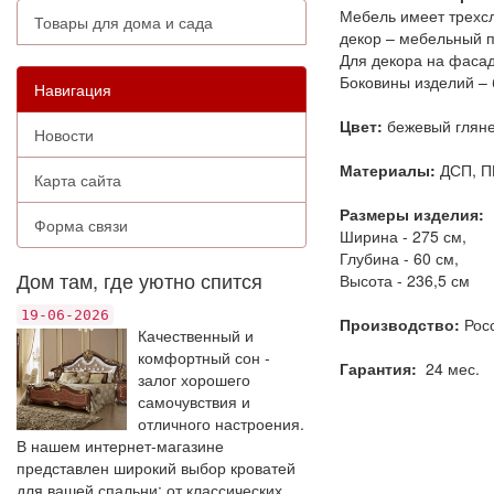
Мебель имеет трехс
Товары для дома и сада
декор – мебельный п
Для декора на фаса
Боковины изделий – 
Навигация
Цвет:
бежевый глян
Новости
Материалы:
ДСП, П
Карта сайта
Размеры изделия:
Форма связи
Ширина - 275 см,
Глубина - 60 см,
Дом там, где уютно спится
Высота - 236,5 см
19-06-2026
Производство:
Рос
Качественный и
комфортный сон -
Гарантия:
24 мес.
залог хорошего
самочувствия и
отличного настроения.
В нашем интернет-магазине
представлен широкий выбор кроватей
для вашей спальни: от классических