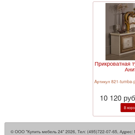
Прикроватная т
Ани
Aртикул 821-tumba-p
10 120 ру
В кор
©
ООО "Купить мебель 24"
2026, Тел:
(495)722-07-65
,
Адрес: