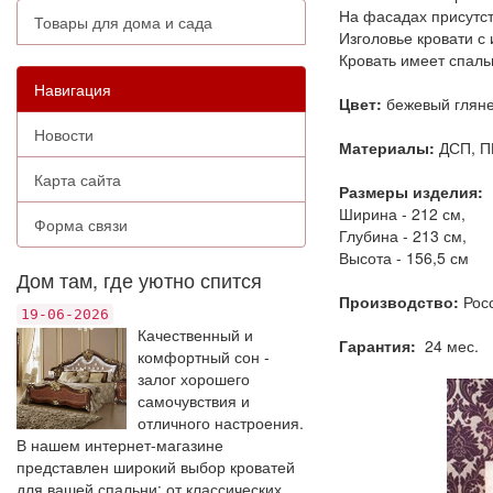
На фасадах присутст
Товары для дома и сада
Изголовье кровати с 
Кровать имеет спаль
Навигация
Цвет:
бежевый глян
Новости
Материалы:
ДСП, П
Карта сайта
Размеры изделия:
Ширина - 212 см,
Форма связи
Глубина - 213 см,
Высота - 156,5 см
Дом там, где уютно спится
Производство:
Рос
19-06-2026
Качественный и
Гарантия:
24 мес.
комфортный сон -
залог хорошего
самочувствия и
отличного настроения.
В нашем интернет-магазине
представлен широкий выбор кроватей
для вашей спальни: от классических