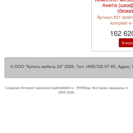
Анита (шкаф
(беже
Aртикул 821-spalny
komplekt-4-
162 62
В кор
©
ООО "Купить мебель 24"
2026, Тел:
(495)722-07-65
,
Адрес:
Создание Интернет-магазина
kupitmebel24.ru - PHPShop. Все права защищены ©
2003-2026.