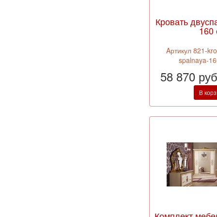
Кровать двусп
160
Aртикул 821-kro
spalnaya-1
58 870 ру
В кор
Комплект мебе