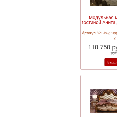
Модульная 
гостиной Анита,
Aртикул 821-tv-grup
2
110 750 р
руб
В кор