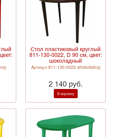
глый
Стол пластиковый круглый
цвет:
811-130-0022, D 90 см, цвет:
шоколадный
nyj
Aртикул 811-130-0022-shokoladnyj
2 140 руб.
В корзину