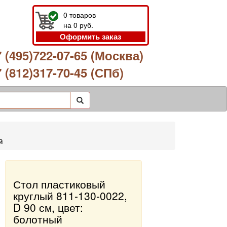
0
товаров
на
0
руб.
Оформить заказ
 (495)722-07-65 (Москва)
 (812)317-70-45 (СПб)
й
Стол пластиковый
круглый 811-130-0022,
D 90 см, цвет:
болотный