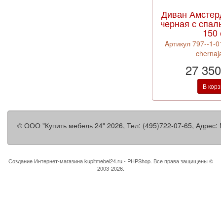
Диван Амстер
черная с спа
150
Aртикул 797--1-0
chernaj
27 350
В кор
©
ООО "Купить мебель 24"
2026, Тел:
(495)722-07-65
,
Адрес:
Создание Интернет-магазина
kupitmebel24.ru - PHPShop. Все права защищены ©
2003-2026.