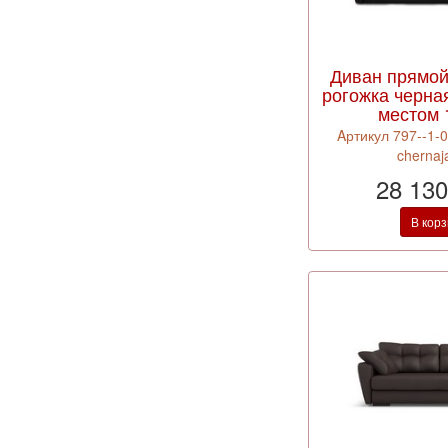
Диван прямо
рогожка черна
местом 
Aртикул 797--1-
chernaj
28 130
В кор