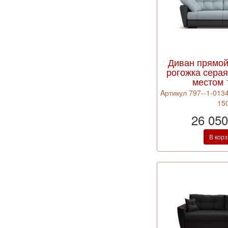
Диван прямо
рогожка сера
местом 
Aртикул 797--1-0134
15
26 050
В кор