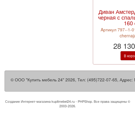
Диван Амстер
черная с спа
160
Aртикул 797--1-0
chernaj
28 130
В кор
©
ООО "Купить мебель 24"
2026, Тел:
(495)722-07-65
,
Адрес:
Создание Интернет-магазина
kupitmebel24.ru - PHPShop. Все права защищены ©
2003-2026.