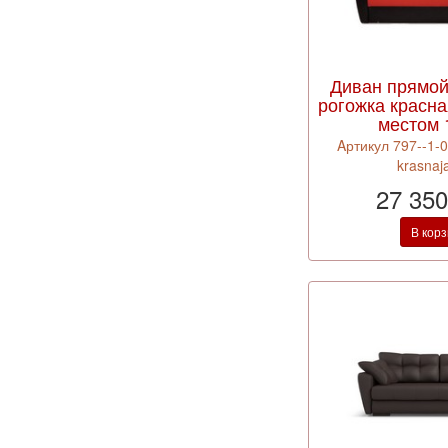
Диван прямо
рогожка красн
местом 
Aртикул 797--1-
krasnaj
27 350
В кор