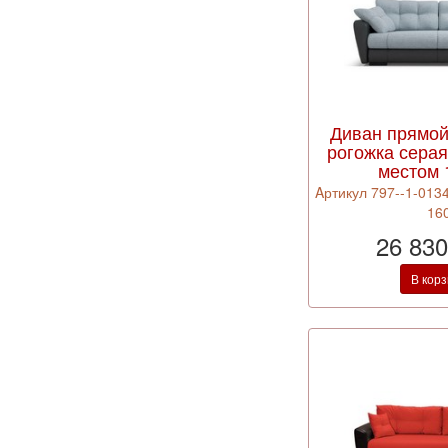
Диван прямо
рогожка сера
местом 
Aртикул 797--1-0134
16
26 830
В кор