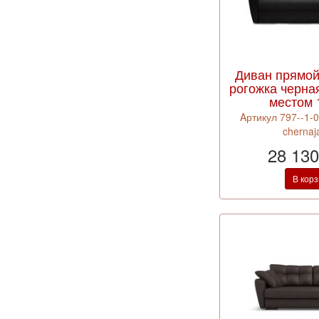
Диван прямо
рогожка черна
местом 
Aртикул 797--1-
chernaj
28 130
В кор