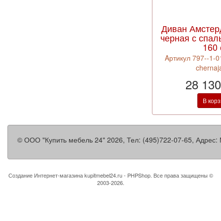
Диван Амстер
черная с спа
160
Aртикул 797--1-0
chernaj
28 130
В кор
©
ООО "Купить мебель 24"
2026, Тел:
(495)722-07-65
,
Адрес:
Создание Интернет-магазина
kupitmebel24.ru - PHPShop. Все права защищены ©
2003-2026.