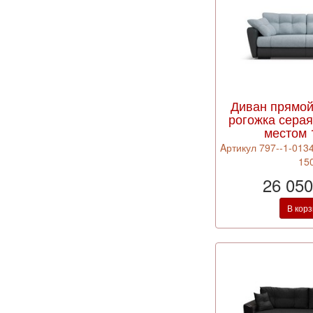
Диван прямо
рогожка сера
местом 
Aртикул 797--1-0134
15
26 050
В кор