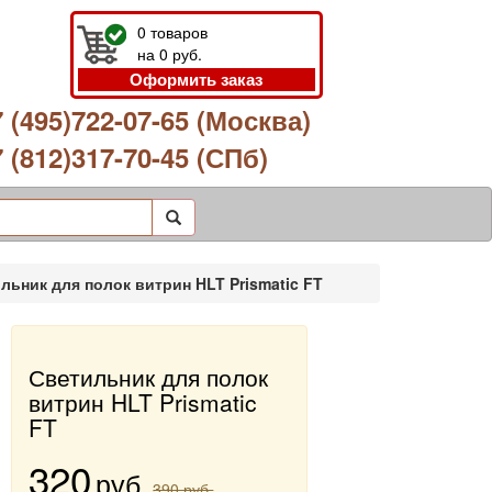
0
товаров
на
0
руб.
Оформить заказ
 (495)722-07-65 (Москва)
 (812)317-70-45 (СПб)
льник для полок витрин HLT Prismatic FT
Светильник для полок
витрин HLT Prismatic
FT
320
руб.
390 руб.