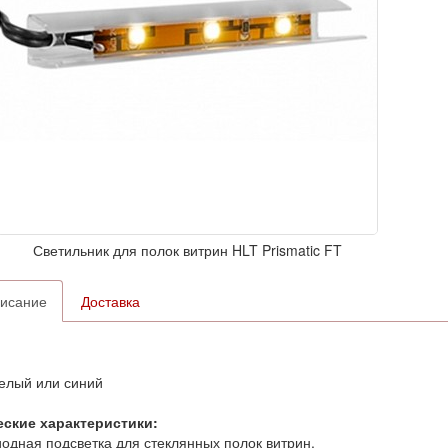
Светильник для полок витрин HLT Prismatic FT
исание
Доставка
елый или синий
еские характеристики:
одная подсветка для стеклянных полок витрин.