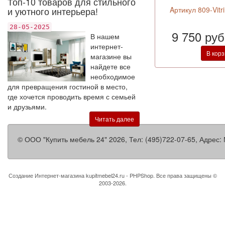
Топ-10 товаров для стильного
и уютного интерьера!
Aртикул 809-Vitr
28-05-2025
9 750 ру
В нашем
интернет-
В кор
магазине вы
найдете все
необходимое
для превращения гостиной в место,
где хочется проводить время с семьей
и друзьями.
Читать далее
©
ООО "Купить мебель 24"
2026, Тел:
(495)722-07-65
,
Адрес:
Создание Интернет-магазина
kupitmebel24.ru - PHPShop. Все права защищены ©
2003-2026.